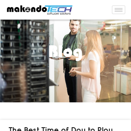
Blog
The Best Time of Day to Play