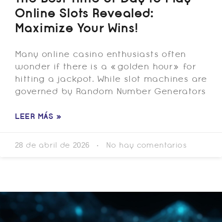
Online Slots Revealed:
Maximize Your Wins!
Many online casino enthusiasts often
wonder if there is a «golden hour» for
hitting a jackpot. While slot machines are
governed by Random Number Generators
LEER MÁS »
28 de abril de 2026
No hay comentarios