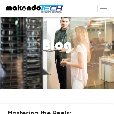
Blog
Mastering the Reels: