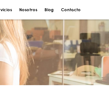
vicios
Nosotros
Blog
Contacto