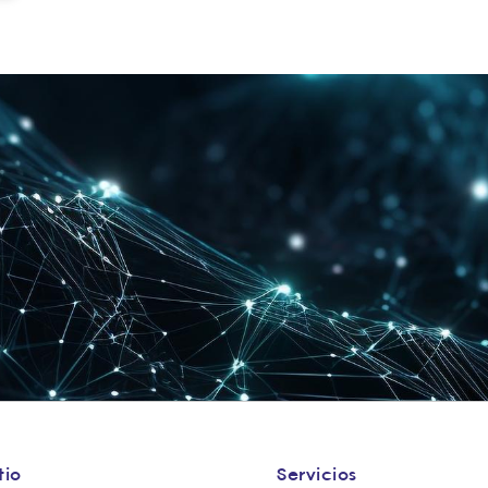
tio
Servicios