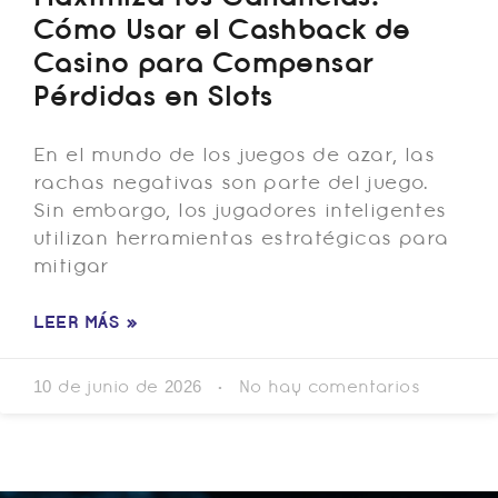
Cómo Usar el Cashback de
Casino para Compensar
Pérdidas en Slots
En el mundo de los juegos de azar, las
rachas negativas son parte del juego.
Sin embargo, los jugadores inteligentes
utilizan herramientas estratégicas para
mitigar
LEER MÁS »
10 de junio de 2026
No hay comentarios