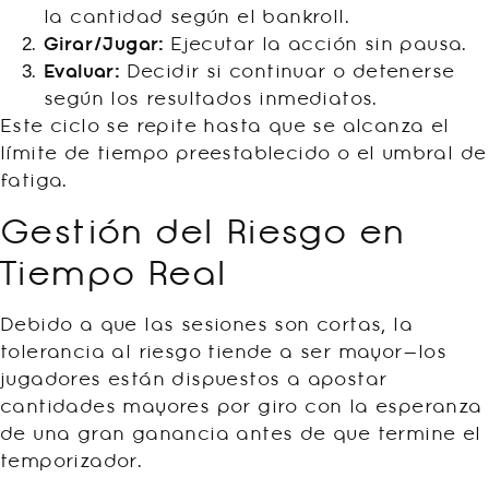
la cantidad según el bankroll.
Girar/Jugar:
Ejecutar la acción sin pausa.
Evaluar:
Decidir si continuar o detenerse
según los resultados inmediatos.
Este ciclo se repite hasta que se alcanza el
límite de tiempo preestablecido o el umbral de
fatiga.
Gestión del Riesgo en
Tiempo Real
Debido a que las sesiones son cortas, la
tolerancia al riesgo tiende a ser mayor—los
jugadores están dispuestos a apostar
cantidades mayores por giro con la esperanza
de una gran ganancia antes de que termine el
temporizador.