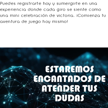
Puedes registrarte hoy y sumergirte en una
experiencia donde cada giro se siente como
una mini celebración de victoria. ¡Comienza tu
aventura de juego hoy mismo!
ESTAREMOS
ENCANTADOS DE
ATENDER TUS
DUDAS