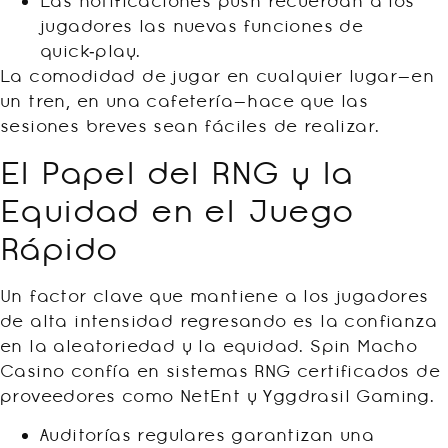
Las notificaciones push recuerdan a los
jugadores las nuevas funciones de
quick‑play.
La comodidad de jugar en cualquier lugar—en
un tren, en una cafetería—hace que las
sesiones breves sean fáciles de realizar.
El Papel del RNG y la
Equidad en el Juego
Rápido
Un factor clave que mantiene a los jugadores
de alta intensidad regresando es la confianza
en la aleatoriedad y la equidad. Spin Macho
Casino confía en sistemas RNG certificados de
proveedores como NetEnt y Yggdrasil Gaming.
Auditorías regulares garantizan una