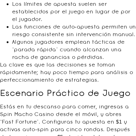
Los límites de apuesta suelen ser
establecidos por el juego en lugar de por
el jugador.
Las funciones de auto‑apuesta permiten un
riesgo consistente sin intervención manual.
Algunos jugadores emplean tácticas de
“parada rápida” cuando alcanzan una
racha de ganancias o pérdidas.
La clave es que las decisiones se toman
rápidamente; hay poco tiempo para análisis o
perfeccionamiento de estrategias.
Escenario Práctico de Juego
Estás en tu descanso para comer, ingresas a
Spin Macho Casino desde el móvil, y abres
“Fast Fortune”. Configuras tu apuesta en $1 y
activas auto‑spin para cinco rondas. Después