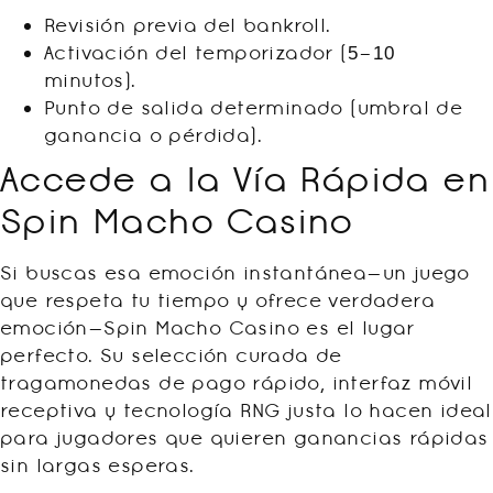
Revisión previa del bankroll.
Activación del temporizador (5–10
minutos).
Punto de salida determinado (umbral de
ganancia o pérdida).
Accede a la Vía Rápida en
Spin Macho Casino
Si buscas esa emoción instantánea—un juego
que respeta tu tiempo y ofrece verdadera
emoción—Spin Macho Casino es el lugar
perfecto. Su selección curada de
tragamonedas de pago rápido, interfaz móvil
receptiva y tecnología RNG justa lo hacen ideal
para jugadores que quieren ganancias rápidas
sin largas esperas.