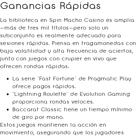
Ganancias Rápidas
La biblioteca en Spin Macho Casino es amplia
—más de tres mil títulos—pero solo un
subconjunto es realmente adecuado para
sesiones rápidas. Piensa en tragamonedas con
baja volatilidad y alta frecuencia de aciertos,
junto con juegos con crupier en vivo que
ofrecen rondas rápidas.
La serie “Fast Fortune” de Pragmatic Play
ofrece pagos rápidos.
“Lightning Roulette” de Evolution Gaming
proporciona rondas veloces.
Baccarat Classic tiene un tiempo mínimo
de giro por mano.
Estos juegos mantienen la acción en
movimiento, asegurando que los jugadores