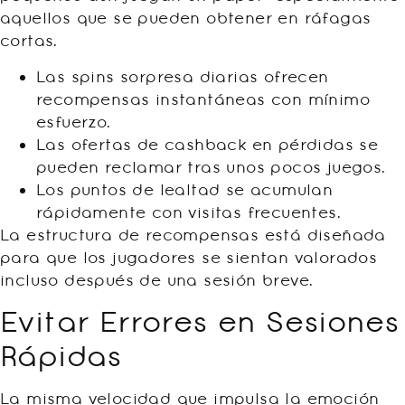
aquellos que se pueden obtener en ráfagas
cortas.
Las spins sorpresa diarias ofrecen
recompensas instantáneas con mínimo
esfuerzo.
Las ofertas de cashback en pérdidas se
pueden reclamar tras unos pocos juegos.
Los puntos de lealtad se acumulan
rápidamente con visitas frecuentes.
La estructura de recompensas está diseñada
para que los jugadores se sientan valorados
incluso después de una sesión breve.
Evitar Errores en Sesiones
Rápidas
La misma velocidad que impulsa la emoción