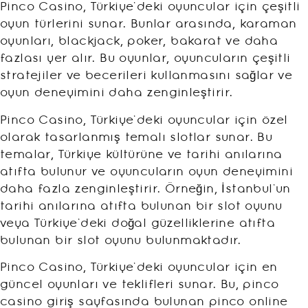
Pinco Casino, Türkiye’deki oyuncular için çeşitli
oyun türlerini sunar. Bunlar arasında, karaman
oyunları, blackjack, poker, bakarat ve daha
fazlası yer alır. Bu oyunlar, oyuncuların çeşitli
stratejiler ve becerileri kullanmasını sağlar ve
oyun deneyimini daha zenginleştirir.
Pinco Casino, Türkiye’deki oyuncular için özel
olarak tasarlanmış temalı slotlar sunar. Bu
temalar, Türkiye kültürüne ve tarihi anılarına
atıfta bulunur ve oyuncuların oyun deneyimini
daha fazla zenginleştirir. Örneğin, İstanbul’un
tarihi anılarına atıfta bulunan bir slot oyunu
veya Türkiye’deki doğal güzelliklerine atıfta
bulunan bir slot oyunu bulunmaktadır.
Pinco Casino, Türkiye’deki oyuncular için en
güncel oyunları ve teklifleri sunar. Bu, pinco
casino giriş sayfasında bulunan pinco online