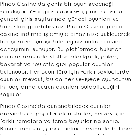
Pinco Casino’da geniş bir oyun seçeneği
sunuluyor. Yeni giriş yaparken, pinco casino
guncel giris sayfasında güncel oyunları ve
bonusları görebilirsiniz. Pinco Casino, pinco
casino indirme işlemiyle cihazınıza yükleyerek
her yerden oynayabileceğiniz online casino
deneyimini sunuyor. Bu platformda bulunan
oyunlar arasında slotlar, blackjack, poker,
bakarat ve roulette gibi popüler oyunlar
bulunuyor. Her oyun türü için farklı seviyelerde
oyunlar mevcut, bu da her seviyede oyuncunun
ihtiyaçlarına uygun oyunları bulabileceğini
sağlıyor.
Pinco Casino’da oynanabilecek oyunlar
arasında en popüler olan slotlar, herkes için
farklı temalara ve tema boyutlarına sahip.
Bunun yanı sıra, pinco online casino’da bulunan