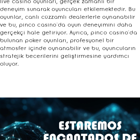
live casino oyunları, gerçek zamanlı bir
deneyim sunarak oyuncuları etkilemektedir. Bu
oyunlar, canlı cüzzamlı dealerlerle oynanabilir
ve bu, pinco casino’da oyun deneyimini daha
gerçekçi hale getiriyor. Ayrıca, pinco casino’da
bulunan poker oyunları, profesyonel bir
atmosfer içinde oynanabilir ve bu, oyuncuların
stratejik becerilerini geliştirmesine yardımcı
oluyor.
ESTAREMOS
ENCANTADOS DE