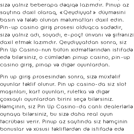
sizə yalnız beberapa dəqiqə lazımdır. Pinup az
saytına daxil olaraq, «Qeydiyyat» düyməsini
basın və tələb olunan məlumatları daxil edin.
Pin-up casino giriş prosesi olduqca sadədir,
sizə yalnız adı, soyadı, e-poçt ünvanı və şifrənizi
daxil etmək lazımdır. Qeydiyyatdan sonra, siz
Pin Up Casino-nun bütün xidmətlərindən istifadə
edə bilərsiniz, o cümlədən pinup casino, pin-up
casino giriş, pinap və digər oyunlardan.
Pin up giriş prosesindən sonra, sizə müxtəlif
oyunlar təklif olunur. Pin up casino-da siz slot
maşınları, kart oyunları, ruletka və digər
çoxsaylı oyunlardan birini seçə bilərsiniz.
Həmçinin, siz Pin Up Casino-da canlı dealerlərlə
oynaya bilərsiniz, bu sizə daha real oyun
təcrübəsi verir. Pinup az saytında siz həmçinin
bonuslar və xüsusi təkliflərdən də istifadə edə