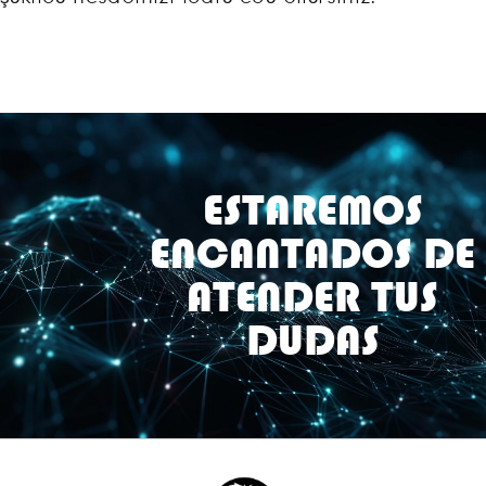
ESTAREMOS
ENCANTADOS DE
ATENDER TUS
DUDAS