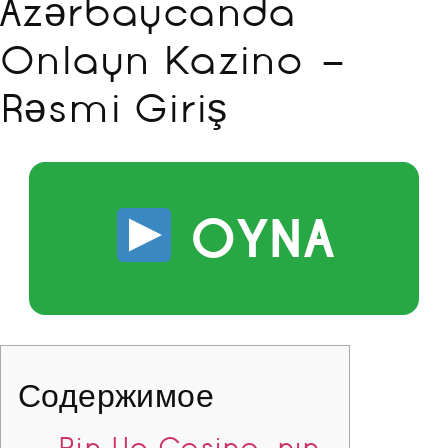
Azərbaycanda
Onlayn Kazino –
Rəsmi Giriş
OYNA
Содержимое
Pin Up Casino-nın