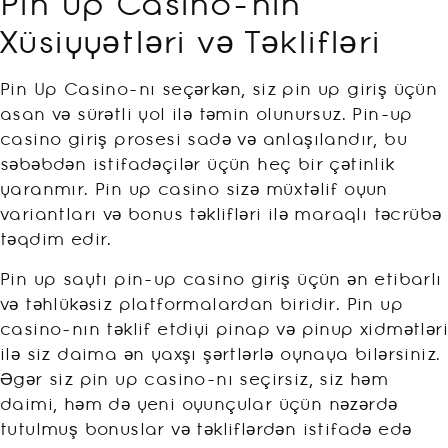
Pin Up Casino-nın
Xüsiyyətləri və Təklifləri
Pin Up Casino-nı seçərkən, siz pin up giriş üçün
asan və sürətli yol ilə təmin olunursuz. Pin-up
casino giriş prosesi sadə və anlaşılandır, bu
səbəbdən istifadəçilər üçün heç bir çətinlik
yaranmır. Pin up casino sizə müxtəlif oyun
variantları və bonus təklifləri ilə maraqlı təcrübə
təqdim edir.
Pin up saytı pin-up casino giriş üçün ən etibarlı
və təhlükəsiz platformalardan biridir. Pin up
casino-nın təklif etdiyi pinap və pinup xidmətləri
ilə siz daima ən yaxşı şərtlərlə oynaya bilərsiniz.
Əgər siz pin up casino-nı seçirsiz, siz həm
daimi, həm də yeni oyunçular üçün nəzərdə
tutulmuş bonuslar və təkliflərdən istifadə edə