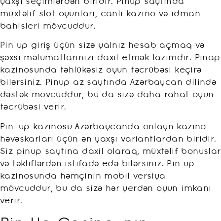
yaxşı seçimlərdən biridir. Pinup saytında
müxtəlif slot oyunları, canlı kazino və idman
bahisleri mövcuddur.
Pin up giriş üçün sizə yalnız hesab açmaq və
şəxsi məlumatlarınızı daxil etmək lazımdır. Pinap
kazinosunda təhlükəsiz oyun təcrübəsi keçirə
bilərsiniz. Pinup az saytında Azərbaycan dilində
dəstək mövcuddur, bu da sizə daha rahat oyun
təcrübəsi verir.
Pin-up kazinosu Azərbaycanda onlayn kazino
həvəskarları üçün ən yaxşı variantlardan biridir.
Siz pinup saytına daxil olaraq, müxtəlif bonuslar
və təkliflərdən istifadə edə bilərsiniz. Pin up
kazinosunda həmçinin mobil versiya
mövcuddur, bu da sizə hər yerdən oyun imkanı
verir.