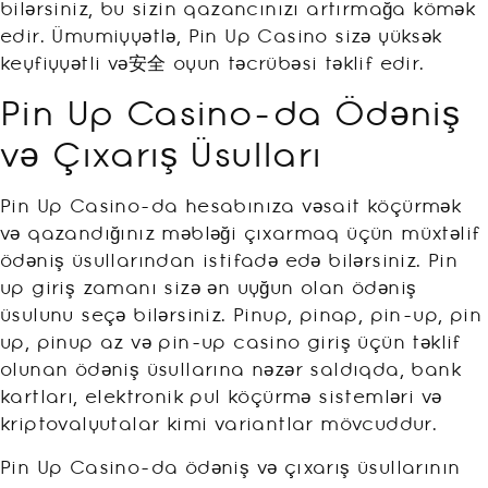
bilərsiniz, bu sizin qazancınızı artırmağa kömək
edir. Ümumiyyətlə, Pin Up Casino sizə yüksək
keyfiyyətli və安全 oyun təcrübəsi təklif edir.
Pin Up Casino-da Ödəniş
və Çıxarış Üsulları
Pin Up Casino-da hesabınıza vəsait köçürmək
və qazandığınız məbləği çıxarmaq üçün müxtəlif
ödəniş üsullarından istifadə edə bilərsiniz. Pin
up giriş zamanı sizə ən uyğun olan ödəniş
üsulunu seçə bilərsiniz. Pinup, pinap, pin-up, pin
up, pinup az və pin-up casino giriş üçün təklif
olunan ödəniş üsullarına nəzər saldıqda, bank
kartları, elektronik pul köçürmə sistemləri və
kriptovalyutalar kimi variantlar mövcuddur.
Pin Up Casino-da ödəniş və çıxarış üsullarının