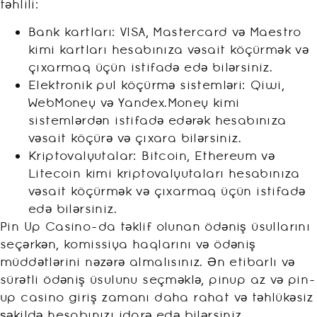
təhlili:
Bank kartları: VISA, Mastercard və Maestro
kimi kartları hesabınıza vəsait köçürmək və
çıxarmaq üçün istifadə edə bilərsiniz.
Elektronik pul köçürmə sistemləri: Qiwi,
WebMoney və Yandex.Money kimi
sistemlərdən istifadə edərək hesabınıza
vəsait köçürə və çıxara bilərsiniz.
Kriptovalyutalar: Bitcoin, Ethereum və
Litecoin kimi kriptovalyutaları hesabınıza
vəsait köçürmək və çıxarmaq üçün istifadə
edə bilərsiniz.
Pin Up Casino-da təklif olunan ödəniş üsullarını
seçərkən, komissiya haqlarını və ödəniş
müddətlərini nəzərə almalısınız. Ən etibarlı və
sürətli ödəniş üsulunu seçməklə, pinup az və pin-
up casino giriş zamanı daha rahat və təhlükəsiz
şəkildə hesabınızı idarə edə bilərsiniz.