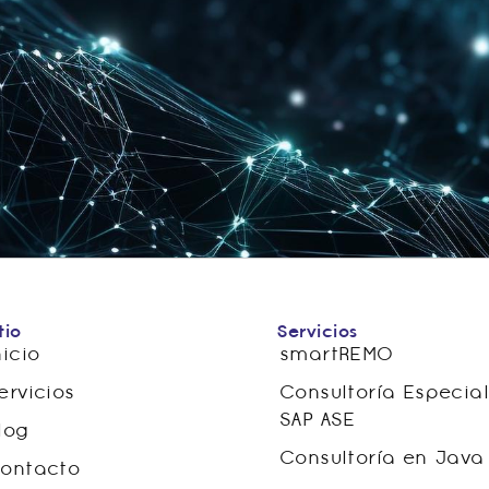
tio
Servicios
nicio
smartREMO
ervicios
Consultoría Especia
SAP ASE
log
Consultoría en Java
ontacto