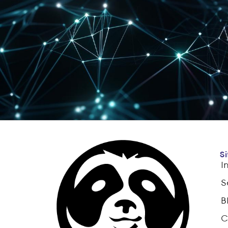
Si
I
S
B
C