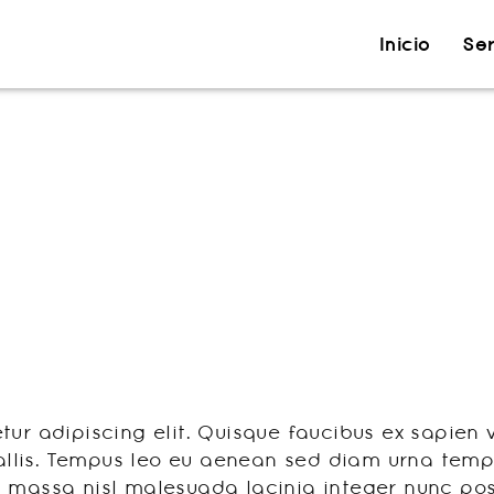
Inicio
Ser
m ipsum dolor sit
ur adipiscing elit. Quisque faucibus ex sapien 
allis. Tempus leo eu aenean sed diam urna tempor
 massa nisl malesuada lacinia integer nunc posu